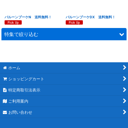
バルーンブーケN 送料無料！
バルーンブーケDX 送料無料！
特集で絞り込む
連結スタンド花
モチーフスタンド花
ホーム
ピンク
ショッピングカート
レッド
特定商取引法表示
ブルー
ご利用案内
ホワイト
お問い合わせ
パープル