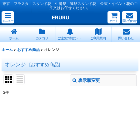
東京 フラスタ スタンド花 生誕祭 連結スタンド花 公演・イベント花のご
注文はお任せください。
ERURU
メニュー
カート
問い合わせ
ホーム
カテゴリ
ご注文の前に・・
ご利用案内
問い合わせ
ホーム
>
おすすめ商品
>
オレンジ
オレンジ
[
おすすめ商品
]
表示順変更
閉じる
2
件
表示数
:
並び順
:
絞り込む