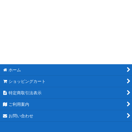
モチーフスタンド花
ピンク
レッド
ブルー
ホワイト
ホーム
パープル
ショッピングカート
グリーン
特定商取引法表示
イエロー
ご利用案内
オレンジ
お問い合わせ
カラフル