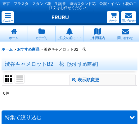
東京 フラスタ スタンド花 生誕祭 連結スタンド花 公演・イベント花のご
注文はお任せください。
ERURU
メニュー
カート
問い合わせ
ホーム
カテゴリ
ご注文の前に・・
ご利用案内
問い合わせ
ホーム
>
おすすめ商品
>
渋谷キャメロットB2 花
渋谷キャメロットB2 花
[
おすすめ商品
]
表示順変更
閉じる
0
件
表示数
:
並び順
:
特集で絞り込む
絞り込む
連結スタンド花