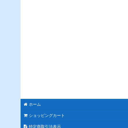
モチーフスタンド花
ピンク
レッド
ブルー
ホワイト
パープル
グリーン
イエロー
オレンジ
ホーム
カラフル
ショッピングカート
特定商取引法表示
ブラック