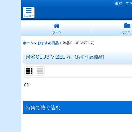
東京 フ
メニュー
ホーム
カテゴ
ホーム
>
おすすめ商品
>
渋谷CLUB VIZEL 花
渋谷CLUB VIZEL 花
[
おすすめ商品
]
0
件
表示数
:
並び順
:
特集で絞り込む
連結スタンド花