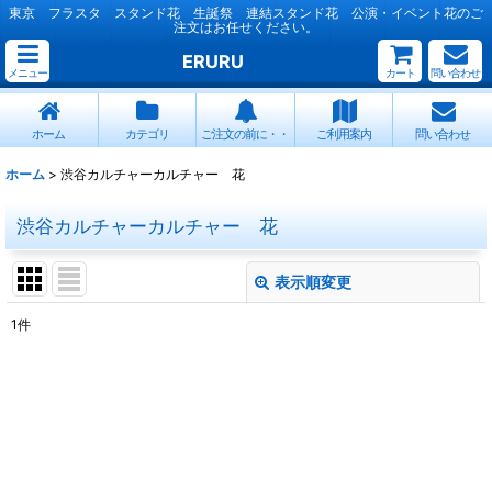
東京 フラスタ スタンド花 生誕祭 連結スタンド花 公演・イベント花のご
注文はお任せください。
ERURU
メニュー
カート
問い合わせ
ホーム
カテゴリ
ご注文の前に・・
ご利用案内
問い合わせ
ホーム
>
渋谷カルチャーカルチャー 花
渋谷カルチャーカルチャー 花
表示順変更
閉じる
1
件
表示数
:
並び順
:
絞り込む