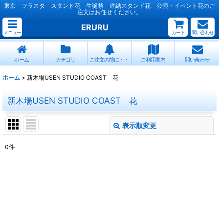
東京 フラスタ スタンド花 生誕祭 連結スタンド花 公演・イベント花のご
注文はお任せください。
ERURU
メニュー
カート
問い合わせ
ホーム
カテゴリ
ご注文の前に・・
ご利用案内
問い合わせ
ホーム
>
新木場USEN STUDIO COAST 花
新木場USEN STUDIO COAST 花
表示順変更
閉じる
0
件
表示数
:
並び順
:
絞り込む