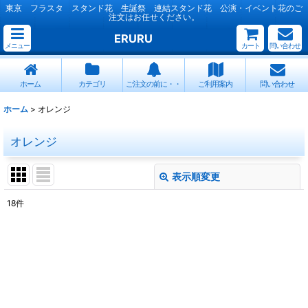
東京 フラスタ スタンド花 生誕祭 連結スタンド花 公演・イベント花のご
注文はお任せください。
ERURU
メニュー
カート
問い合わせ
ホーム
カテゴリ
ご注文の前に・・
ご利用案内
問い合わせ
ホーム
>
オレンジ
オレンジ
表示順変更
閉じる
18
件
表示数
:
並び順
:
絞り込む