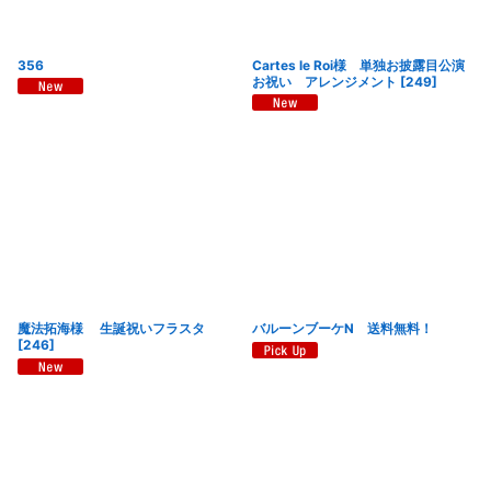
356
Cartes le Roi様 単独お披露目公演
お祝い アレンジメント
[
249
]
魔法拓海様 生誕祝いフラスタ
バルーンブーケN 送料無料！
[
246
]