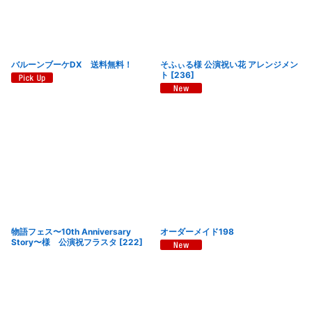
バルーンブーケDX 送料無料！
そふぃる様 公演祝い花 アレンジメン
ト
[
236
]
物語フェス〜10th Anniversary
オーダーメイド198
Story〜様 公演祝フラスタ
[
222
]