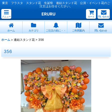
東京 フラスタ スタンド花 生誕祭 連結スタンド花 公演・イベント花のご
注文はお任せください。
ERURU
メニュー
カート
問い合わせ
ホーム
カテゴリ
ご注文の前に・・
ご利用案内
問い合わせ
ホーム
>
連結スタンド花
>
356
356