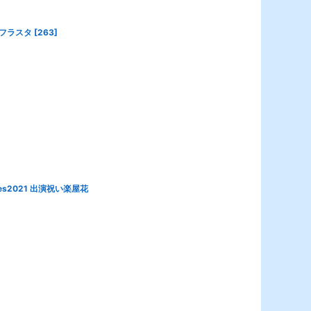
いフラスタ
[
263
]
2021 出演祝い楽屋花