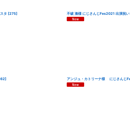
ラスタ
[
275
]
不破 湊様 にじさんじFes2021 出演祝
262
]
アンジュ・カトリーナ様 にじさんじFes