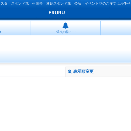
ラスタ スタンド花 生誕祭 連結スタンド花 公演・イベント花のご注文はお任せ
ERURU
リ
ご注文の前に・・
表示順変更
絞り込む