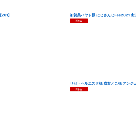
[
261
]
加賀美ハヤト様 にじさんじFes2021 
リゼ・ヘルエスタ様 戌亥とこ様 アンジュ