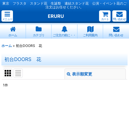
東京 フラスタ スタンド花 生誕祭 連結スタンド花 公演・イベント花のご
注文はお任せください。
ERURU
メニュー
カート
問い合わせ
ホーム
カテゴリ
ご注文の前に・・
ご利用案内
問い合わせ
ホーム
>
初台DOORS 花
初台DOORS 花
表示順変更
閉じる
1
件
表示数
:
並び順
:
絞り込む