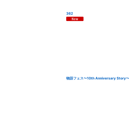
362
物語フェス〜10th Anniversary St