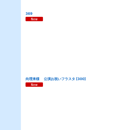
369
向理来様 公演お祝いフラスタ
[
300
]