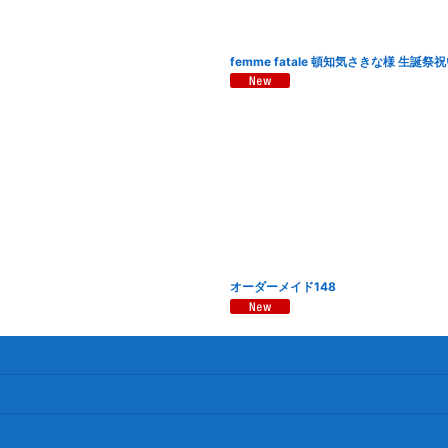
femme fatale 頓知気さきな様 生誕祭
オーダーメイド148