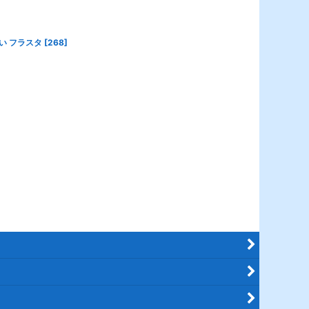
祝い フラスタ
[
268
]