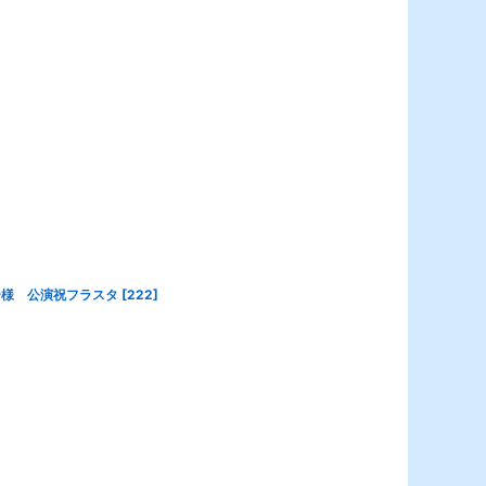
ory〜様 公演祝フラスタ
[
222
]