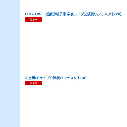
FES☆TIVE 近藤沙瑛子様 卒表ライブ公演祝いフラスタ
[
220
]
花と風様 ライブ公演祝いフラスタ
[
218
]