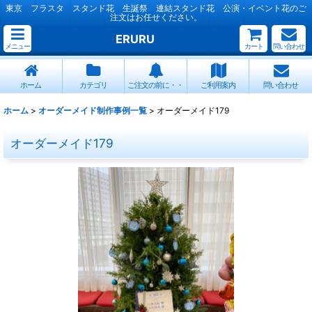
東京 フラスタ スタンド花 生誕祭 連結スタンド花 公演・イベント花のご
注文はお任せください。
ERURU
メニュー
カート
問い合わせ
ホーム
カテゴリ
ご注文の前に・・
ご利用案内
問い合わせ
ホーム
>
オーダーメイド制作事例一覧
>
オーダーメイド179
オーダーメイド179