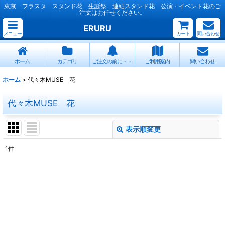
東京 フラスタ スタンド花 生誕祭 連結スタンド花 公演・イベント花のご
注文はお任せください。
ERURU
メニュー
カート
問い合わせ
ホーム
カテゴリ
ご注文の前に・・
ご利用案内
問い合わせ
ホーム
>
代々木MUSE 花
代々木MUSE 花
表示順変更
閉じる
1
件
表示数
:
並び順
:
絞り込む