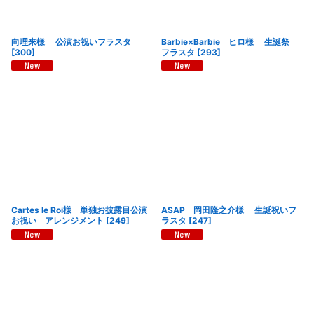
向理来様 公演お祝いフラスタ
Barbie×Barbie ヒロ様 生誕祭
[
300
]
フラスタ
[
293
]
Cartes le Roi様 単独お披露目公演
ASAP 岡田隆之介様 生誕祝いフ
お祝い アレンジメント
[
249
]
ラスタ
[
247
]