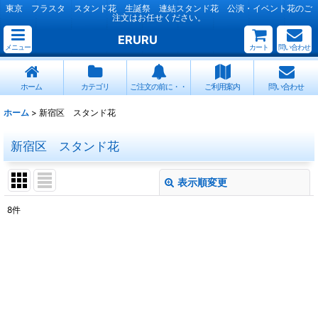
東京 フラスタ スタンド花 生誕祭 連結スタンド花 公演・イベント花のご
注文はお任せください。
ERURU
メニュー
カート
問い合わせ
ホーム
カテゴリ
ご注文の前に・・
ご利用案内
問い合わせ
ホーム
>
新宿区 スタンド花
新宿区 スタンド花
表示順変更
閉じる
8
件
表示数
:
並び順
:
絞り込む