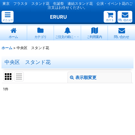
東京 フラスタ スタンド花 生誕祭 連結スタンド花 公演・イベント花のご
注文はお任せください。
ERURU
メニュー
カート
問い合わせ
ホーム
カテゴリ
ご注文の前に・・
ご利用案内
問い合わせ
ホーム
>
中央区 スタンド花
中央区 スタンド花
表示順変更
閉じる
1
件
表示数
:
並び順
:
絞り込む