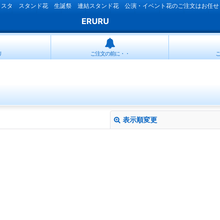
ラスタ スタンド花 生誕祭 連結スタンド花 公演・イベント花のご注文はお任せ
ERURU
リ
ご注文の前に・・
表示順変更
絞り込む