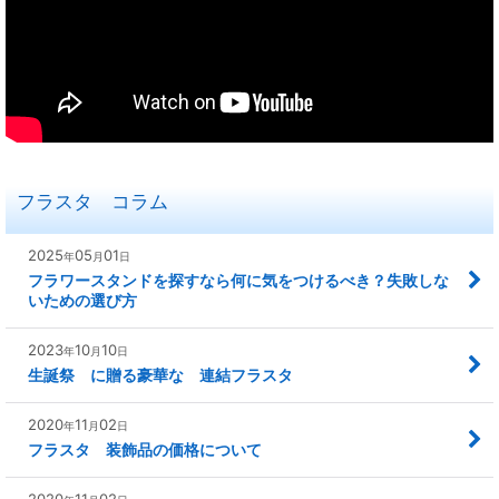
フラスタ コラム
2025
05
01
年
月
日
フラワースタンドを探すなら何に気をつけるべき？失敗しな
いための選び方
2023
10
10
年
月
日
生誕祭 に贈る豪華な 連結フラスタ
2020
11
02
年
月
日
フラスタ 装飾品の価格について
2020
11
02