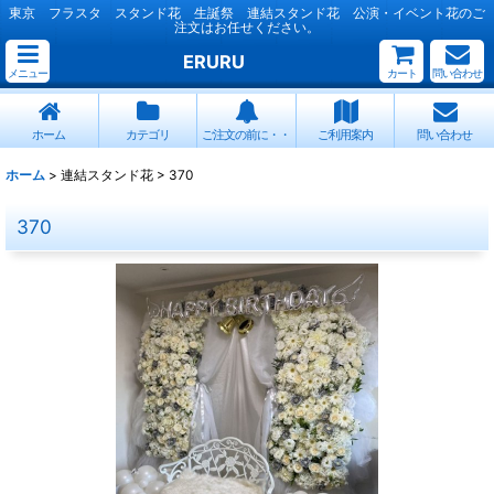
東京 フラスタ スタンド花 生誕祭 連結スタンド花 公演・イベント花のご
注文はお任せください。
ERURU
メニュー
カート
問い合わせ
ホーム
カテゴリ
ご注文の前に・・
ご利用案内
問い合わせ
ホーム
>
連結スタンド花
>
370
370