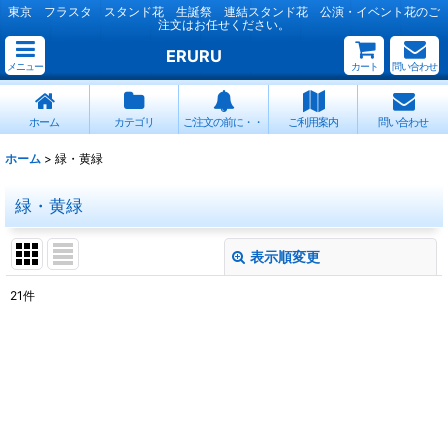
東京 フラスタ スタンド花 生誕祭 連結スタンド花 公演・イベント花のご
注文はお任せください。
ERURU
メニュー
カート
問い合わせ
ホーム
カテゴリ
ご注文の前に・・
ご利用案内
問い合わせ
ホーム
>
緑・黄緑
緑・黄緑
表示順変更
閉じる
21
件
表示数
:
並び順
:
絞り込む