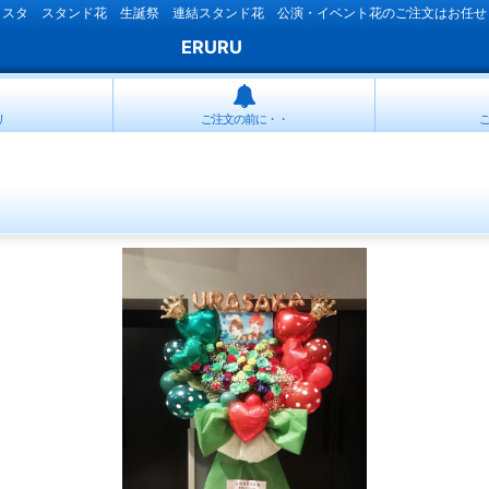
ラスタ スタンド花 生誕祭 連結スタンド花 公演・イベント花のご注文はお任せ
ERURU
リ
ご注文の前に・・