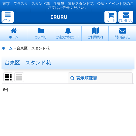
東京 フラスタ スタンド花 生誕祭 連結スタンド花 公演・イベント花のご
注文はお任せください。
ERURU
メニュー
カート
問い合わせ
ホーム
カテゴリ
ご注文の前に・・
ご利用案内
問い合わせ
ホーム
>
台東区 スタンド花
台東区 スタンド花
表示順変更
閉じる
5
件
表示数
:
並び順
:
絞り込む