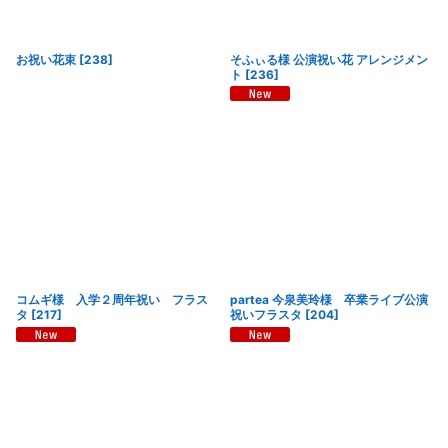
お祝い花束
[
238
]
そふぃる様 公演祝い花 アレンジメン
ト
[
236
]
コムギ様 入学２周年祝い フラス
partea 今泉美玲様 卒業ライブ公演
タ
[
217
]
祝いフラスタ
[
204
]