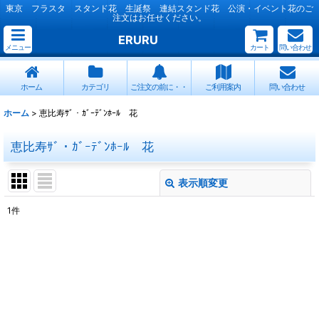
東京 フラスタ スタンド花 生誕祭 連結スタンド花 公演・イベント花のご
注文はお任せください。
ERURU
メニュー
カート
問い合わせ
ホーム
カテゴリ
ご注文の前に・・
ご利用案内
問い合わせ
ホーム
>
恵比寿ｻﾞ・ｶﾞｰﾃﾞﾝﾎｰﾙ 花
恵比寿ｻﾞ・ｶﾞｰﾃﾞﾝﾎｰﾙ 花
表示順変更
閉じる
1
件
表示数
:
並び順
:
絞り込む