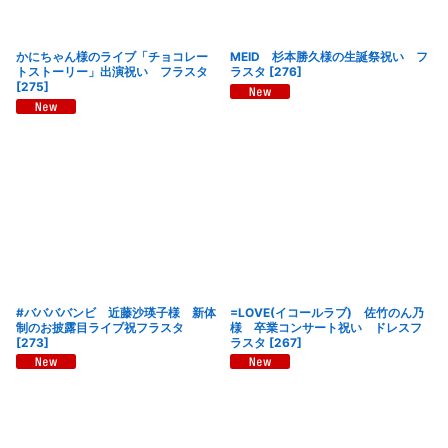
かにちゃん様のライブ「チョコレー
MEID 杉本勝久様の生誕祭祝い フ
トストーリー」出演祝い フラスタ
ラスタ
[
276
]
[
275
]
#ババババンビ 近藤沙瑛子様 新体
=LOVE(イコールラブ) 佐竹のん乃
制のお披露目ライブ祝フラスタ
様 卒業コンサート祝い ドレスフ
[
273
]
ラスタ
[
267
]