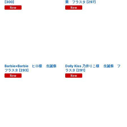
[
300
]
業 フラスタ
[
297
]
Barbie×Barbie ヒロ様 生誕祭
Dolly Kiss 乃井りこ様 生誕祭 フ
フラスタ
[
293
]
ラスタ
[
291
]