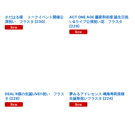
さだはる様 トークイベント開催公
ACT ONE AGE 藤家和依様 誕生日祝
演祝い フラスタ
[
230
]
い&ライブ公演祝い花 フラスタ
[
229
]
DEAL R様の生誕LIVE!!祝い フラス
夢みるアドレセンス 鳴海寿莉亜様
タ
[
228
]
生誕祭祝いフラスタ
[
224
]