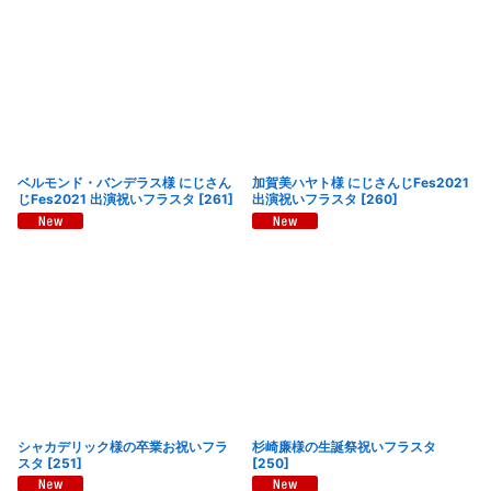
ベルモンド・バンデラス様 にじさん
加賀美ハヤト様 にじさんじFes2021
じFes2021 出演祝いフラスタ
[
261
]
出演祝いフラスタ
[
260
]
シャカデリック様の卒業お祝いフラ
杉崎廉様の生誕祭祝いフラスタ
スタ
[
251
]
[
250
]