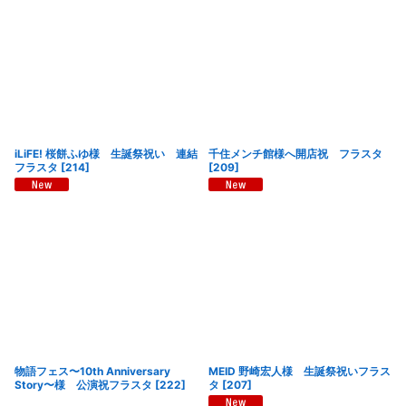
iLiFE! 桜餅ふゆ様 生誕祭祝い 連結
千住メンチ館様へ開店祝 フラスタ
フラスタ
[
214
]
[
209
]
物語フェス〜10th Anniversary
MEID 野崎宏人様 生誕祭祝いフラス
Story〜様 公演祝フラスタ
[
222
]
タ
[
207
]