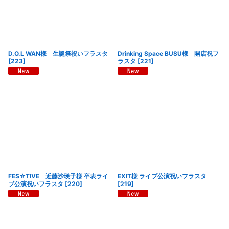
D.O.L WAN様 生誕祭祝いフラスタ
Drinking Space BUSU様 開店祝フ
[
223
]
ラスタ
[
221
]
FES☆TIVE 近藤沙瑛子様 卒表ライ
EXIT様 ライブ公演祝いフラスタ
ブ公演祝いフラスタ
[
220
]
[
219
]