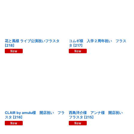
花と風様 ライブ公演祝いフラスタ
コムギ様 入学２周年祝い フラス
[
218
]
タ
[
217
]
CLAIR by amulu様 開店祝い フラ
西島洋介様 アンナ様 開店祝い
スタ
[
216
]
フラスタ
[
215
]