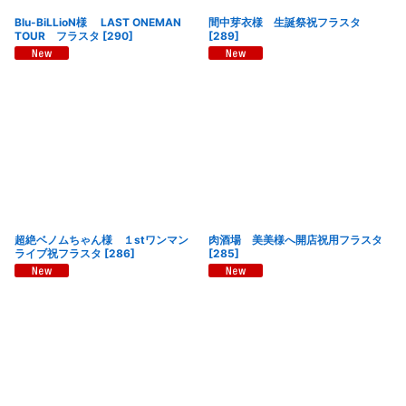
Blu-BiLLioN様 LAST ONEMAN
間中芽衣様 生誕祭祝フラスタ
TOUR フラスタ
[
290
]
[
289
]
超絶ベノムちゃん様 １stワンマン
肉酒場 美美様へ開店祝用フラスタ
ライブ祝フラスタ
[
286
]
[
285
]