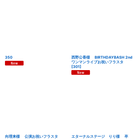
絞り込む
350
西野公香様 BIRTHDAYBASH 2nd
ワンマンライブお祝いフラスタ
[
301
]
向理来様 公演お祝いフラスタ
エターナルステージ りり様 卒