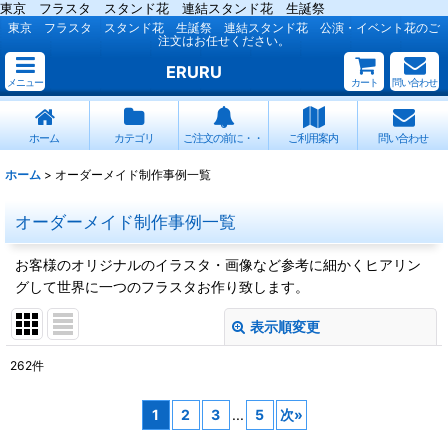
東京 フラスタ スタンド花 連結スタンド花 生誕祭
東京 フラスタ スタンド花 生誕祭 連結スタンド花 公演・イベント花のご
注文はお任せください。
ERURU
メニュー
カート
問い合わせ
ホーム
カテゴリ
ご注文の前に・・
ご利用案内
問い合わせ
ホーム
>
オーダーメイド制作事例一覧
オーダーメイド制作事例一覧
お客様のオリジナルのイラスタ・画像など参考に細かくヒアリン
グして世界に一つのフラスタお作り致します。
表示順変更
閉じる
262
件
表示数
:
1
2
3
...
5
次
»
並び順
: