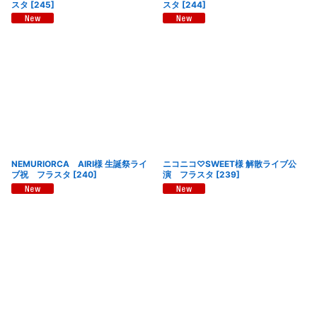
スタ
[
245
]
スタ
[
244
]
NEMURIORCA AIRI様 生誕祭ライ
ニコニコ♡SWEET様 解散ライブ公
ブ祝 フラスタ
[
240
]
演 フラスタ
[
239
]