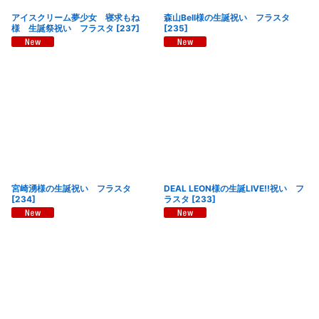
アイスクリーム夢少女 寝求もね
森山Bell様の生誕祝い フラスタ
様 生誕祭祝い フラスタ
[
237
]
[
235
]
宮崎湧様の生誕祝い フラスタ
DEAL LEON様の生誕LIVE!!祝い フ
[
234
]
ラスタ
[
233
]