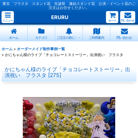
東京 フラスタ スタンド花 生誕祭 連結スタンド花 公演・イベント花のご
注文はお任せください。
ERURU
メニュー
カート
問い合わせ
ホーム
カテゴリ
ご注文の前に・・
ご利用案内
問い合わせ
ホーム
>
オーダーメイド制作事例一覧
>
かにちゃん様のライブ「チョコレートストーリー」出演祝い フラスタ
かにちゃん様のライブ「チョコレートストーリー」出
演祝い フラスタ
[
275
]