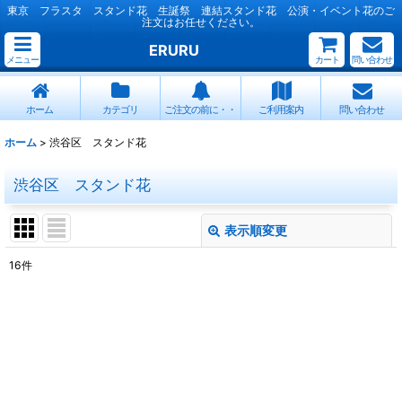
東京 フラスタ スタンド花 生誕祭 連結スタンド花 公演・イベント花のご
注文はお任せください。
ERURU
メニュー
カート
問い合わせ
ホーム
カテゴリ
ご注文の前に・・
ご利用案内
問い合わせ
ホーム
>
渋谷区 スタンド花
渋谷区 スタンド花
表示順変更
閉じる
16
件
表示数
:
並び順
:
絞り込む