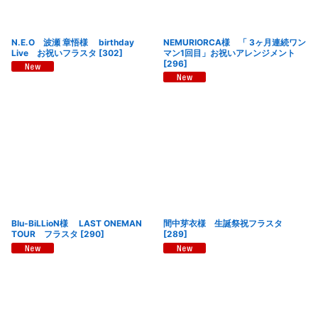
N.E.O 波瀬 章悟様 birthday
NEMURIORCA様 「 3ヶ月連続ワン
Live お祝いフラスタ
[
302
]
マン1回目」お祝いアレンジメント
[
296
]
Blu-BiLLioN様 LAST ONEMAN
間中芽衣様 生誕祭祝フラスタ
TOUR フラスタ
[
290
]
[
289
]