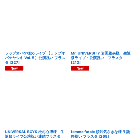
ラップオバケ様のライブ 【ラップオ
Mr. UNIVERSITY 岩田雅央様 生誕
バケヤシキ Vol.５】公演祝い フラス
祭ライブ・公演祝い フラスタ
タ
[
227
]
[
213
]
UNIVERSAL BOYS 松村心博様 生
femme fatale 頓知気さきな様 生誕
誕祭ライブ公演祝い連結フラスタ
祭祝い フラスタ
[
268
]