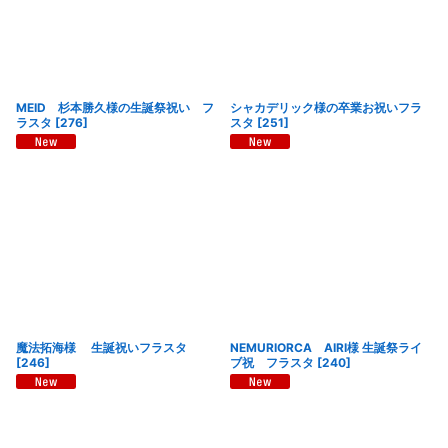
MEID 杉本勝久様の生誕祭祝い フ
シャカデリック様の卒業お祝いフラ
ラスタ
[
276
]
スタ
[
251
]
魔法拓海様 生誕祝いフラスタ
NEMURIORCA AIRI様 生誕祭ライ
[
246
]
ブ祝 フラスタ
[
240
]