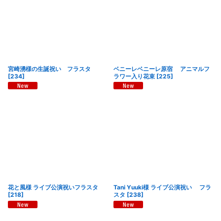
宮崎湧様の生誕祝い フラスタ
ベニーレベニーレ原宿 アニマルフ
[
234
]
ラワー入り花束
[
225
]
花と風様 ライブ公演祝いフラスタ
Tani Yuuki様 ライブ公演祝い フラ
[
218
]
スタ
[
238
]