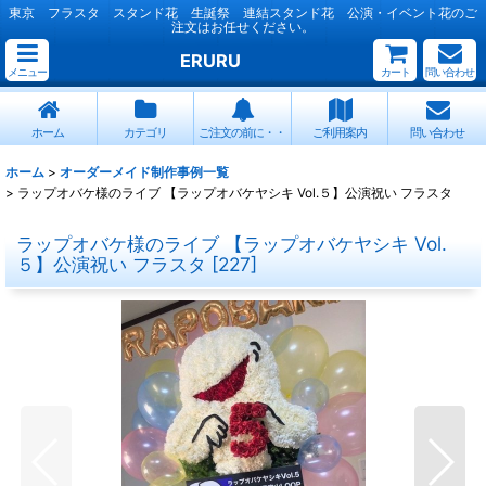
東京 フラスタ スタンド花 生誕祭 連結スタンド花 公演・イベント花のご
注文はお任せください。
ERURU
メニュー
カート
問い合わせ
ホーム
カテゴリ
ご注文の前に・・
ご利用案内
問い合わせ
ホーム
>
オーダーメイド制作事例一覧
>
ラップオバケ様のライブ 【ラップオバケヤシキ Vol.５】公演祝い フラスタ
ラップオバケ様のライブ 【ラップオバケヤシキ Vol.
５】公演祝い フラスタ
[
227
]