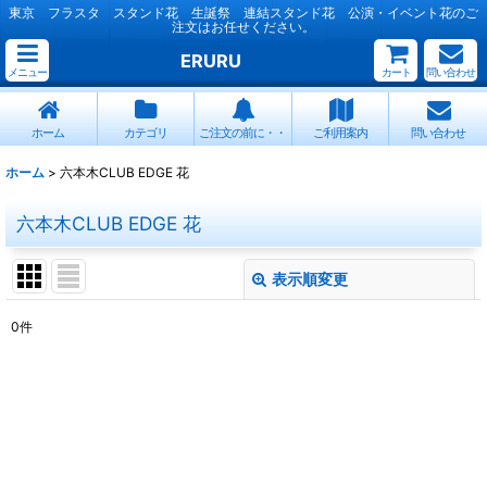
東京 フラスタ スタンド花 生誕祭 連結スタンド花 公演・イベント花のご
注文はお任せください。
ERURU
メニュー
カート
問い合わせ
ホーム
カテゴリ
ご注文の前に・・
ご利用案内
問い合わせ
ホーム
>
六本木CLUB EDGE 花
六本木CLUB EDGE 花
表示順変更
閉じる
0
件
表示数
:
並び順
:
絞り込む