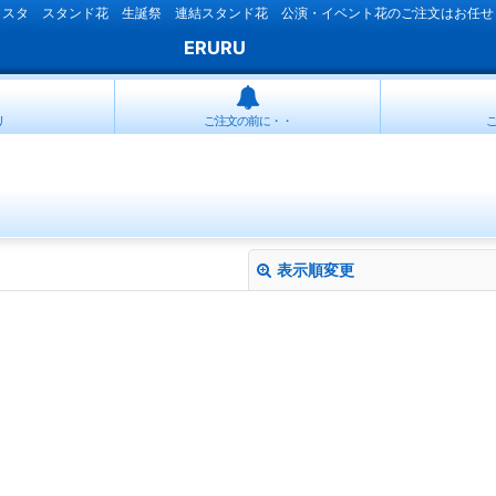
ラスタ スタンド花 生誕祭 連結スタンド花 公演・イベント花のご注文はお任せ
ERURU
リ
ご注文の前に・・
表示順変更
絞り込む