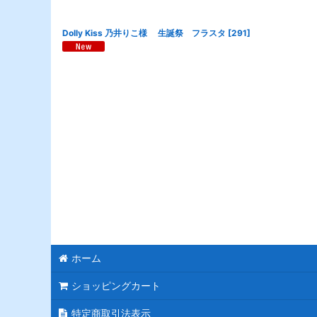
Dolly Kiss 乃井りこ様 生誕祭 フラスタ
[
291
]
ホーム
ショッピングカート
特定商取引法表示