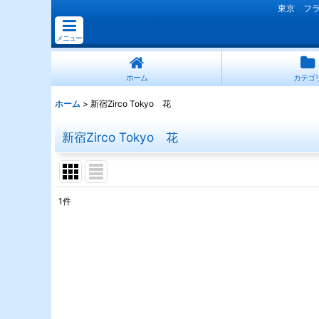
東京 フ
メニュー
ホーム
カテゴ
ホーム
>
新宿Zirco Tokyo 花
新宿Zirco Tokyo 花
1
件
表示数
:
並び順
: