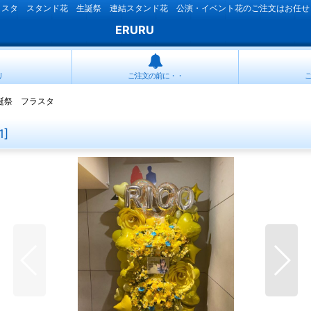
ラスタ スタンド花 生誕祭 連結スタンド花 公演・イベント花のご注文はお任せ
ERURU
リ
ご注文の前に・・
 生誕祭 フラスタ
1
]