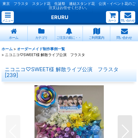
東京 フラスタ スタンド花 生誕祭 連結スタンド花 公演・イベント花のご
注文はお任せください。
ERURU
メニュー
カート
問い合わせ
ホーム
カテゴリ
ご注文の前に・・
ご利用案内
問い合わせ
ホーム
>
オーダーメイド制作事例一覧
>
ニコニコ♡SWEET様 解散ライブ公演 フラスタ
ニコニコ♡SWEET様 解散ライブ公演 フラスタ
[
239
]