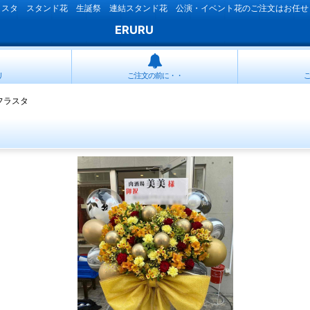
ラスタ スタンド花 生誕祭 連結スタンド花 公演・イベント花のご注文はお任せ
ERURU
リ
ご注文の前に・・
フラスタ