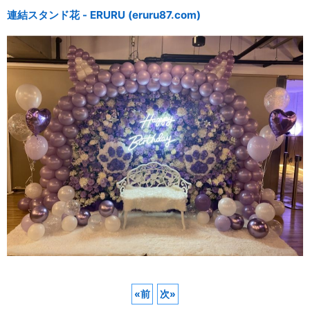
連結スタンド花 - ERURU (eruru87.com)
«
前
次
»