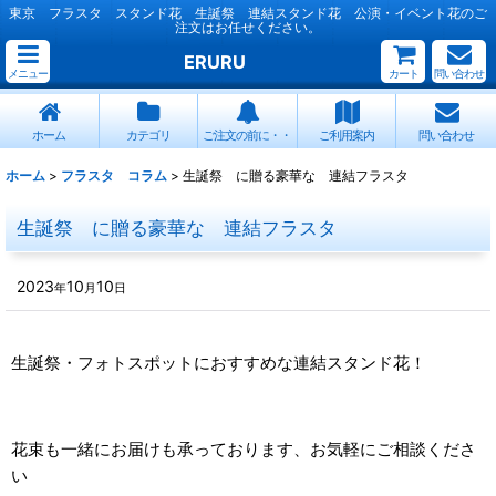
東京 フラスタ スタンド花 生誕祭 連結スタンド花 公演・イベント花のご
注文はお任せください。
ERURU
メニュー
カート
問い合わせ
ホーム
カテゴリ
ご注文の前に・・
ご利用案内
問い合わせ
ホーム
>
フラスタ コラム
>
生誕祭 に贈る豪華な 連結フラスタ
生誕祭 に贈る豪華な 連結フラスタ
2023
10
10
年
月
日
生誕祭・フォトスポットにおすすめな連結スタンド花！
花束も一緒にお届けも承っております、お気軽にご相談くださ
い