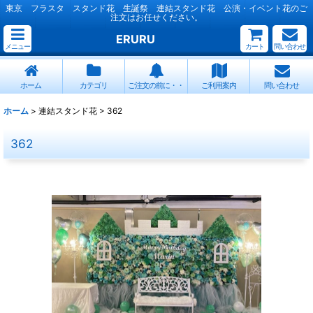
東京 フラスタ スタンド花 生誕祭 連結スタンド花 公演・イベント花のご
注文はお任せください。
ERURU
メニュー
カート
問い合わせ
ホーム
カテゴリ
ご注文の前に・・
ご利用案内
問い合わせ
ホーム
>
連結スタンド花
>
362
362