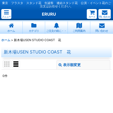
東京 フラスタ スタンド花 生誕祭 連結スタンド花 公演・イベント花のご
注文はお任せください。
ERURU
メニュー
カート
問い合わせ
ホーム
カテゴリ
ご注文の前に・・
ご利用案内
問い合わせ
ホーム
>
新木場USEN STUDIO COAST 花
新木場USEN STUDIO COAST 花
表示順変更
閉じる
0
件
表示数
:
並び順
:
絞り込む