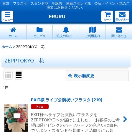
東京 フラスタ スタンド花 生誕祭 連結スタンド花 公演・イベント花のご
注文はお任せください。
ERURU
メニュー
カート
問い合わせ
ホーム
カテゴリ
ご注文の前に・・
ご利用案内
問い合わせ
ホーム
>
ZEPPTOKYO 花
ZEPPTOKYO 花
表示順変更
閉じる
1
件
表示数
:
EXIT様 ライブ公演祝いフラスタ
[
219
]
並び順
:
EXIT様へライブ公演祝いフラスタを
ZEPPTOKYOへお届けしました。 お客様のご希
絞り込む
望は緑とピンクのハーフハーフの色合いに白色
でリボン・スタンド台装飾・お花周りにも装