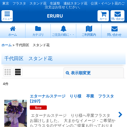
東京 フラスタ スタンド花 生誕祭 連結スタンド花 公演・イベント花のご
注文はお任せください。
ERURU
メニュー
カート
問い合わせ
ホーム
カテゴリ
ご注文の前に・・
ご利用案内
問い合わせ
ホーム
>
千代田区 スタンド花
千代田区 スタンド花
表示順変更
閉じる
4
件
表示数
:
エターナルステージ りり様 卒業 フラスタ
[
297
]
並び順
:
エターナルステージ りり様へ卒業フラスタ
絞り込む
お届けしました。 大まかなイメージ・ご希望か
らフラスタのデザインのご提案も行っておりま