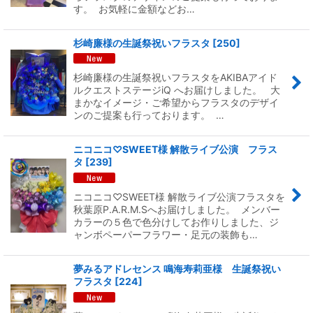
す。 お気軽に金額などお…
杉崎廉様の生誕祭祝いフラスタ
[
250
]
杉崎廉様の生誕祭祝いフラスタをAKIBAアイド
ルクエストステージiQ へお届けしました。 大
まかなイメージ・ご希望からフラスタのデザイ
ンのご提案も行っております。 …
ニコニコ♡SWEET様 解散ライブ公演 フラス
タ
[
239
]
ニコニコ♡SWEET様 解散ライブ公演フラスタを
秋葉原P.A.R.M.Sへお届けしました。 メンバー
カラーの５色で色分けしてお作りしました、ジ
ャンボペーパーフラワー・足元の装飾も…
夢みるアドレセンス 鳴海寿莉亜様 生誕祭祝い
フラスタ
[
224
]