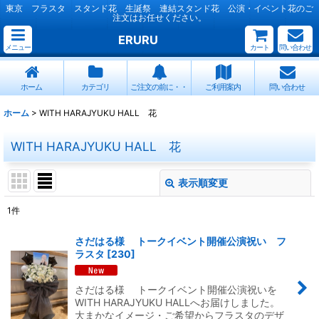
東京 フラスタ スタンド花 生誕祭 連結スタンド花 公演・イベント花のご
注文はお任せください。
ERURU
メニュー
カート
問い合わせ
ホーム
カテゴリ
ご注文の前に・・
ご利用案内
問い合わせ
ホーム
>
WITH HARAJYUKU HALL 花
WITH HARAJYUKU HALL 花
表示順変更
閉じる
1
件
表示数
:
さだはる様 トークイベント開催公演祝い フ
ラスタ
[
230
]
並び順
:
さだはる様 トークイベント開催公演祝いを
絞り込む
WITH HARAJYUKU HALLへお届けしました。
大まかなイメージ・ご希望からフラスタのデザ