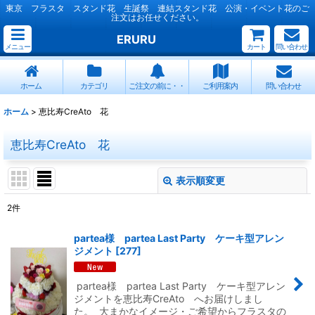
東京 フラスタ スタンド花 生誕祭 連結スタンド花 公演・イベント花のご
注文はお任せください。
ERURU
メニュー
カート
問い合わせ
ホーム
カテゴリ
ご注文の前に・・
ご利用案内
問い合わせ
ホーム
>
恵比寿CreAto 花
恵比寿CreAto 花
表示順変更
閉じる
2
件
表示数
:
partea様 partea Last Party ケーキ型アレン
ジメント
[
277
]
並び順
:
partea様 partea Last Party ケーキ型アレン
絞り込む
ジメントを恵比寿CreAto へお届けしまし
た。 大まかなイメージ・ご希望からフラスタの