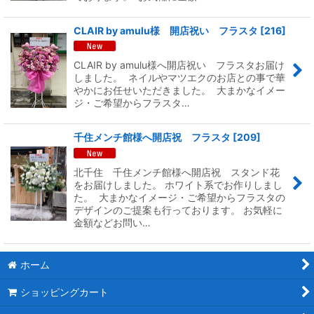
CLAIR by amulu様 開店祝い フラスタ
[
216
]
CLAIR by amulu様へ開店祝い フラスタお届け
しました。 ネイルやマツエクのお店との事で華
やかにお任せいただきました。 大まかなイメー
ジ・ご希望からフラスタ…
千住メンチ館様へ開店祝 フラスタ
[
209
]
北千住 千住メンチ館様へ開店祝 スタンド花
をお届けしました。 ホワイト系でお作りしまし
た。 大まかなイメージ・ご希望からフラスタの
デザインのご提案も行っております。 お気軽に
金額などお問い…
ホーム
ショッピングカート