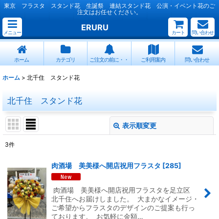
東京 フラスタ スタンド花 生誕祭 連結スタンド花 公演・イベント花のご
注文はお任せください。
ERURU
メニュー
カート
問い合わせ
ホーム
カテゴリ
ご注文の前に・・
ご利用案内
問い合わせ
ホーム
>
北千住 スタンド花
北千住 スタンド花
表示順変更
閉じる
3
件
表示数
:
肉酒場 美美様へ開店祝用フラスタ
[
285
]
並び順
:
肉酒場 美美様へ開店祝用フラスタを足立区
北千住へお届けしました。 大まかなイメージ・
絞り込む
ご希望からフラスタのデザインのご提案も行っ
ております。 お気軽に金額…