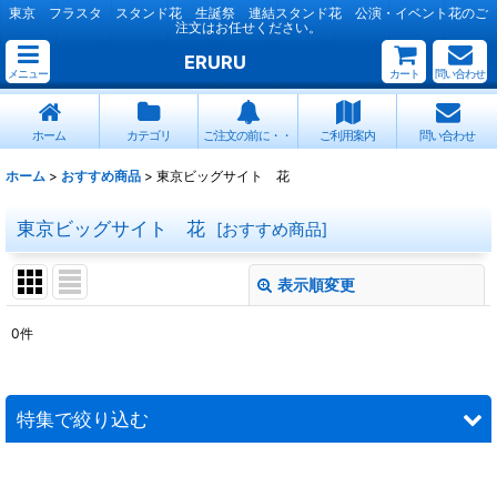
東京 フラスタ スタンド花 生誕祭 連結スタンド花 公演・イベント花のご
注文はお任せください。
ERURU
メニュー
カート
問い合わせ
ホーム
カテゴリ
ご注文の前に・・
ご利用案内
問い合わせ
ホーム
>
おすすめ商品
>
東京ビッグサイト 花
東京ビッグサイト 花
[
おすすめ商品
]
表示順変更
閉じる
0
件
表示数
:
並び順
:
特集で絞り込む
絞り込む
連結スタンド花