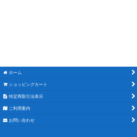
モチーフスタンド花
ピンク
レッド
ブルー
ホワイト
ホーム
パープル
ショッピングカート
グリーン
特定商取引法表示
イエロー
ご利用案内
オレンジ
お問い合わせ
カラフル