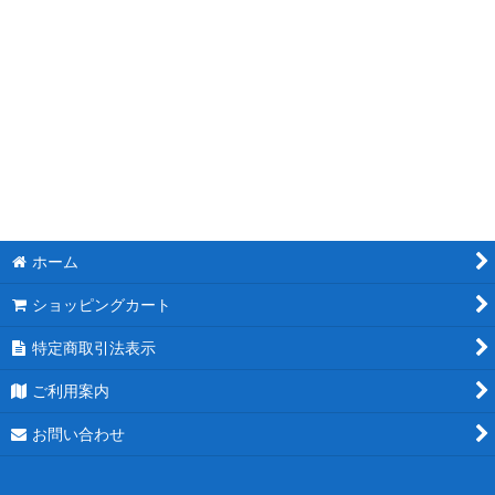
モチーフスタンド花
ピンク
レッド
ブルー
ホワイト
ホーム
パープル
ショッピングカート
グリーン
特定商取引法表示
イエロー
ご利用案内
オレンジ
お問い合わせ
カラフル