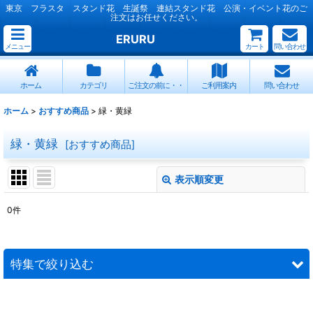
東京 フラスタ スタンド花 生誕祭 連結スタンド花 公演・イベント花のご
注文はお任せください。
ERURU
メニュー
カート
問い合わせ
ホーム
カテゴリ
ご注文の前に・・
ご利用案内
問い合わせ
ホーム
>
おすすめ商品
>
緑・黄緑
緑・黄緑
[
おすすめ商品
]
表示順変更
閉じる
0
件
表示数
:
並び順
:
特集で絞り込む
絞り込む
連結スタンド花