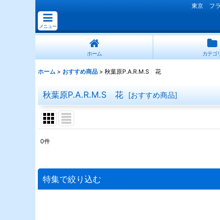
東京 フ
メニュー
ホーム
カテゴ
ホーム
>
おすすめ商品
>
秋葉原P.A.R.M.S 花
秋葉原P.A.R.M.S 花
[
おすすめ商品
]
0
件
表示数
:
並び順
:
特集で絞り込む
連結スタンド花