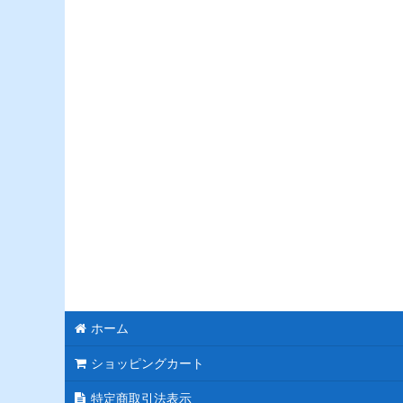
モチーフスタンド花
ピンク
レッド
ブルー
ホワイト
パープル
グリーン
イエロー
オレンジ
ホーム
カラフル
ショッピングカート
特定商取引法表示
ブラック