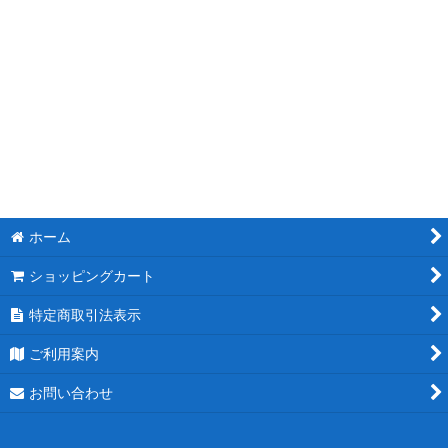
モチーフスタンド花
ピンク
レッド
ブルー
ホワイト
ホーム
パープル
ショッピングカート
グリーン
特定商取引法表示
イエロー
ご利用案内
オレンジ
お問い合わせ
カラフル