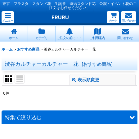
東京 フラスタ スタンド花 生誕祭 連結スタンド花 公演・イベント花のご
注文はお任せください。
ERURU
メニュー
カート
問い合わせ
ホーム
カテゴリ
ご注文の前に・・
ご利用案内
問い合わせ
ホーム
>
おすすめ商品
>
渋谷カルチャーカルチャー 花
渋谷カルチャーカルチャー 花
[
おすすめ商品
]
表示順変更
閉じる
0
件
表示数
:
並び順
:
特集で絞り込む
絞り込む
連結スタンド花