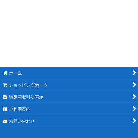
モチーフスタンド花
ピンク
レッド
ブルー
ホワイト
ホーム
パープル
ショッピングカート
グリーン
特定商取引法表示
イエロー
ご利用案内
オレンジ
お問い合わせ
カラフル