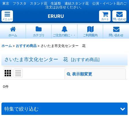
東京 フラスタ スタンド花 生誕祭 連結スタンド花 公演・イベント花のご
注文はお任せください。
ERURU
メニュー
カート
問い合わせ
ホーム
カテゴリ
ご注文の前に・・
ご利用案内
問い合わせ
ホーム
>
おすすめ商品
>
さいたま市文化センター 花
さいたま市文化センター 花
[
おすすめ商品
]
表示順変更
閉じる
0
件
表示数
:
並び順
:
特集で絞り込む
絞り込む
連結スタンド花