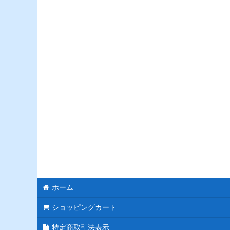
モチーフスタンド花
ピンク
レッド
ブルー
ホワイト
パープル
グリーン
イエロー
オレンジ
ホーム
カラフル
ショッピングカート
特定商取引法表示
ブラック