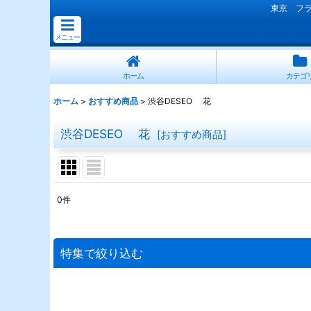
東京 フ
メニュー
ホーム
カテゴ
ホーム
>
おすすめ商品
>
渋谷DESEO 花
渋谷DESEO 花
[
おすすめ商品
]
0
件
表示数
:
並び順
:
特集で絞り込む
連結スタンド花