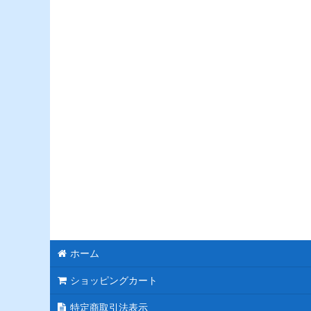
モチーフスタンド花
ピンク
レッド
ブルー
ホワイト
パープル
グリーン
イエロー
オレンジ
ホーム
カラフル
ショッピングカート
特定商取引法表示
ブラック