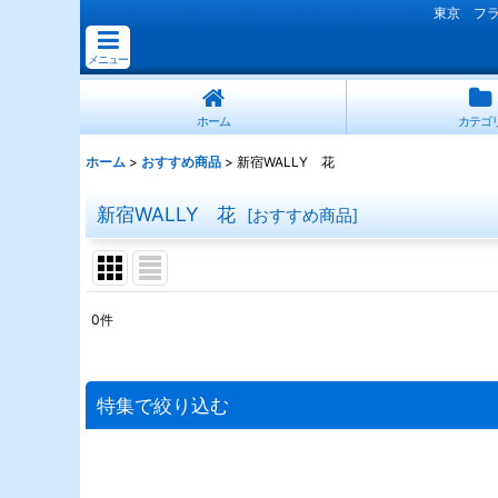
東京 フ
メニュー
ホーム
カテゴ
ホーム
>
おすすめ商品
>
新宿WALLY 花
新宿WALLY 花
[
おすすめ商品
]
0
件
表示数
:
並び順
:
特集で絞り込む
連結スタンド花