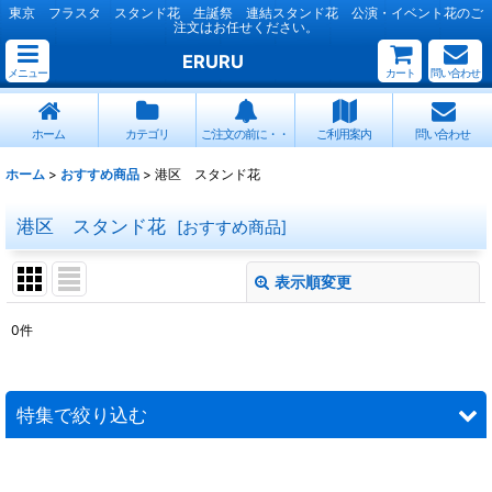
東京 フラスタ スタンド花 生誕祭 連結スタンド花 公演・イベント花のご
注文はお任せください。
ERURU
メニュー
カート
問い合わせ
ホーム
カテゴリ
ご注文の前に・・
ご利用案内
問い合わせ
ホーム
>
おすすめ商品
>
港区 スタンド花
港区 スタンド花
[
おすすめ商品
]
表示順変更
閉じる
0
件
表示数
:
並び順
:
特集で絞り込む
絞り込む
連結スタンド花