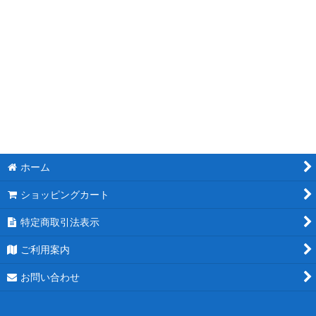
モチーフスタンド花
ピンク
レッド
ブルー
ホワイト
ホーム
パープル
ショッピングカート
グリーン
特定商取引法表示
イエロー
ご利用案内
オレンジ
お問い合わせ
カラフル