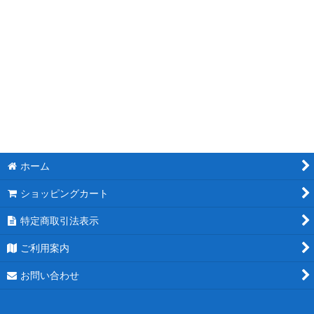
モチーフスタンド花
ピンク
レッド
ブルー
ホワイト
ホーム
パープル
ショッピングカート
グリーン
特定商取引法表示
イエロー
ご利用案内
オレンジ
お問い合わせ
カラフル