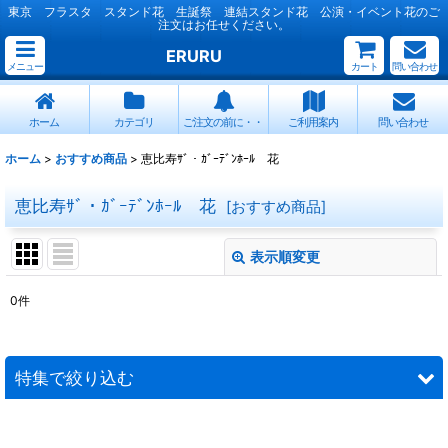
東京 フラスタ スタンド花 生誕祭 連結スタンド花 公演・イベント花のご
注文はお任せください。
ERURU
メニュー
カート
問い合わせ
ホーム
カテゴリ
ご注文の前に・・
ご利用案内
問い合わせ
ホーム
>
おすすめ商品
>
恵比寿ｻﾞ・ｶﾞｰﾃﾞﾝﾎｰﾙ 花
恵比寿ｻﾞ・ｶﾞｰﾃﾞﾝﾎｰﾙ 花
[
おすすめ商品
]
表示順変更
閉じる
0
件
表示数
:
並び順
:
特集で絞り込む
絞り込む
連結スタンド花