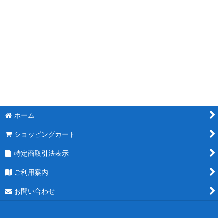
モチーフスタンド花
ピンク
レッド
ブルー
ホワイト
ホーム
パープル
ショッピングカート
グリーン
特定商取引法表示
イエロー
ご利用案内
オレンジ
お問い合わせ
カラフル