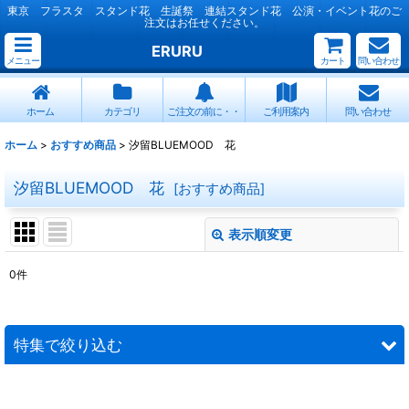
東京 フラスタ スタンド花 生誕祭 連結スタンド花 公演・イベント花のご
注文はお任せください。
ERURU
メニュー
カート
問い合わせ
ホーム
カテゴリ
ご注文の前に・・
ご利用案内
問い合わせ
ホーム
>
おすすめ商品
>
汐留BLUEMOOD 花
汐留BLUEMOOD 花
[
おすすめ商品
]
表示順変更
閉じる
0
件
表示数
:
並び順
:
特集で絞り込む
絞り込む
連結スタンド花