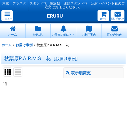
東京 フラスタ スタンド花 生誕祭 連結スタンド花 公演・イベント花のご
注文はお任せください。
ERURU
メニュー
カート
問い合わせ
ホーム
カテゴリ
ご注文の前に・・
ご利用案内
問い合わせ
ホーム
>
お届け事例
>
秋葉原P.A.R.M.S 花
秋葉原P.A.R.M.S 花
[
お届け事例
]
表示順変更
閉じる
1
件
表示数
:
並び順
:
絞り込む