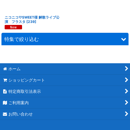
ニコニコ♡SWEET様 解散ライブ公
演 フラスタ
[
239
]
特集で絞り込む
連結スタンド花
モチーフスタンド花
ホーム
ショッピングカート
ピンク
特定商取引法表示
レッド
ご利用案内
ブルー
お問い合わせ
ホワイト
パープル