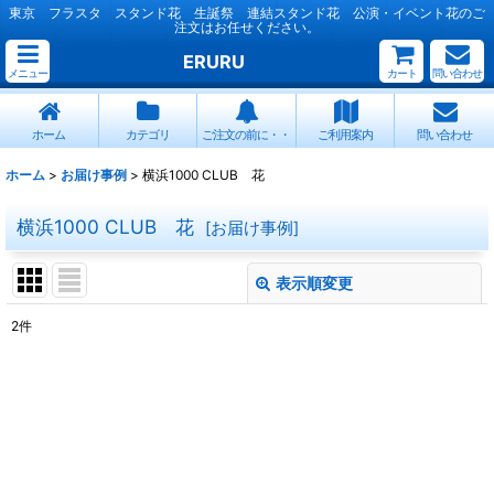
東京 フラスタ スタンド花 生誕祭 連結スタンド花 公演・イベント花のご
注文はお任せください。
ERURU
メニュー
カート
問い合わせ
ホーム
カテゴリ
ご注文の前に・・
ご利用案内
問い合わせ
ホーム
>
お届け事例
>
横浜1000 CLUB 花
横浜1000 CLUB 花
[
お届け事例
]
表示順変更
閉じる
2
件
表示数
:
並び順
:
絞り込む