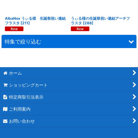
AlbaNox うぃる様 生誕祭祝い連結
うぃる様の生誕祭祝い連結アーチフ
フラスタ
[
211
]
ラスタ
[
288
]
特集で絞り込む
連結スタンド花
モチーフスタンド花
ホーム
ショッピングカート
ピンク
特定商取引法表示
レッド
ご利用案内
ブルー
お問い合わせ
ホワイト
パープル